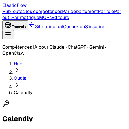
ElasticFlow
Hub
Toutes les compétences
Par département
Par rôle
Par
outil
Par métrique
MCPs
Éditeurs
Site principal
Connexion
S'inscrire
Français
Compétences IA pour Claude · ChatGPT · Gemini ·
OpenClaw
Hub
Outils
Calendly
Calendly