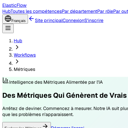
ElasticFlow
Hub
Toutes les compétences
Par département
Par rôle
Par out
Site principal
Connexion
S'inscrire
Français
Hub
Workflows
Métriques
Intelligence des Métriques Alimentée par l'IA
Des Métriques Qui Génèrent de Vrais
Arrêtez de deviner. Commencez à mesurer. Notre IA suit plus
que les problèmes n'apparaissent.