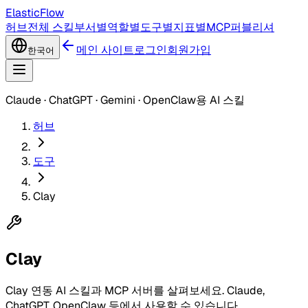
ElasticFlow
허브
전체 스킬
부서별
역할별
도구별
지표별
MCP
퍼블리셔
메인 사이트
로그인
회원가입
한국어
Claude · ChatGPT · Gemini · OpenClaw용 AI 스킬
허브
도구
Clay
Clay
Clay 연동 AI 스킬과 MCP 서버를 살펴보세요. Claude,
ChatGPT, OpenClaw 등에서 사용할 수 있습니다.