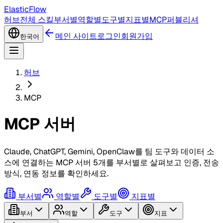
ElasticFlow
허브
전체 스킬
부서별
역할별
도구별
지표별
MCP
퍼블리셔
메인 사이트
로그인
회원가입
한국어
허브
MCP
MCP 서버
Claude, ChatGPT, Gemini, OpenClaw를 팀 도구와 데이터 소
스에 연결하는 MCP 서버 5개를 부서별로 살펴보고 인증, 전송
방식, 연동 정보를 확인하세요.
부서별
역할별
도구별
지표별
부서
역할
도구
지표