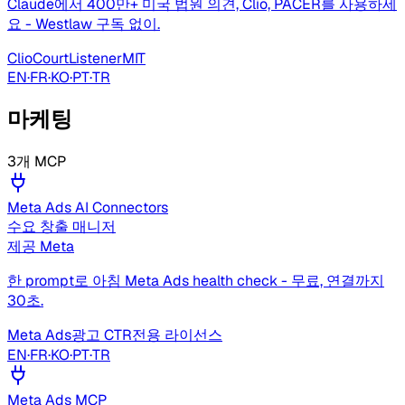
Claude에서 400만+ 미국 법원 의견, Clio, PACER를 사용하세
요 - Westlaw 구독 없이.
Clio
CourtListener
MIT
EN
·
FR
·
KO
·
PT
·
TR
마케팅
3개 MCP
Meta Ads AI Connectors
수요 창출 매니저
제공
Meta
한 prompt로 아침 Meta Ads health check - 무료, 연결까지
30초.
Meta Ads
광고 CTR
전용 라이선스
EN
·
FR
·
KO
·
PT
·
TR
Meta Ads MCP