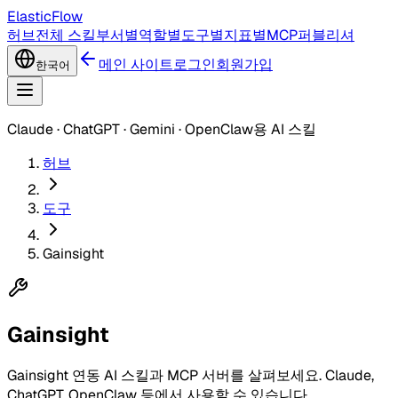
ElasticFlow
허브
전체 스킬
부서별
역할별
도구별
지표별
MCP
퍼블리셔
메인 사이트
로그인
회원가입
한국어
Claude · ChatGPT · Gemini · OpenClaw용 AI 스킬
허브
도구
Gainsight
Gainsight
Gainsight 연동 AI 스킬과 MCP 서버를 살펴보세요. Claude,
ChatGPT, OpenClaw 등에서 사용할 수 있습니다.