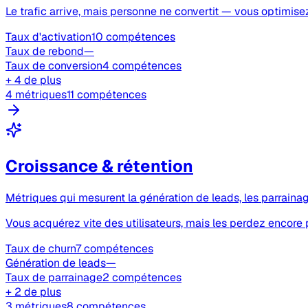
Le trafic arrive, mais personne ne convertit — vous optimisez 
Taux d'activation
10 compétences
Taux de rebond
—
Taux de conversion
4 compétences
+ 4 de plus
4 métriques
11 compétences
Croissance & rétention
Métriques qui mesurent la génération de leads, les parrainage
Vous acquérez vite des utilisateurs, mais les perdez encore p
Taux de churn
7 compétences
Génération de leads
—
Taux de parrainage
2 compétences
+ 2 de plus
3 métriques
8 compétences