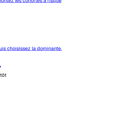
montez les cohortes à risque
uis choisissez la dominante.
tôt