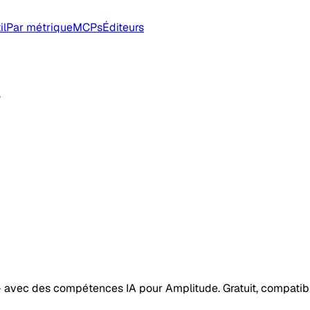
il
Par métrique
MCPs
Éditeurs
w
ion — avec des compétences IA pour Amplitude. Gratuit, compat