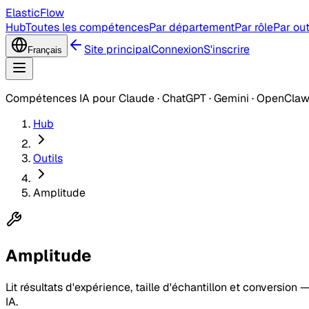
ElasticFlow
Hub
Toutes les compétences
Par département
Par rôle
Par out
Site principal
Connexion
S'inscrire
Français
Compétences IA pour Claude · ChatGPT · Gemini · OpenCla
Hub
Outils
Amplitude
Amplitude
Lit résultats d'expérience, taille d'échantillon et convers
IA.