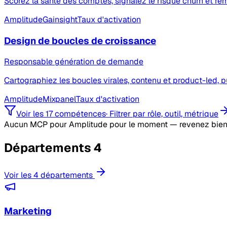
Scorez la santé des comptes, signalez le risque churn et re
Amplitude
Gainsight
Taux d'activation
Design de boucles de croissance
Responsable génération de demande
Cartographiez les boucles virales, contenu et product-led, p
Amplitude
Mixpanel
Taux d'activation
Voir les 17 compétences
·
Filtrer par rôle, outil, métrique
Aucun MCP pour Amplitude pour le moment — revenez bien
Départements
4
Voir les 4 départements
Marketing