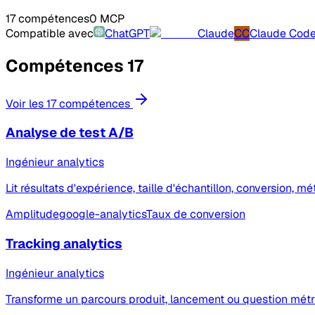
17 compétences
0 MCP
Compatible avec
ChatGPT
Claude
CC
Claude Cod
Compétences
17
Voir les 17 compétences
Analyse de test A/B
Ingénieur analytics
Lit résultats d'expérience, taille d'échantillon, conversion,
Amplitude
google-analytics
Taux de conversion
Tracking analytics
Ingénieur analytics
Transforme un parcours produit, lancement ou question métr