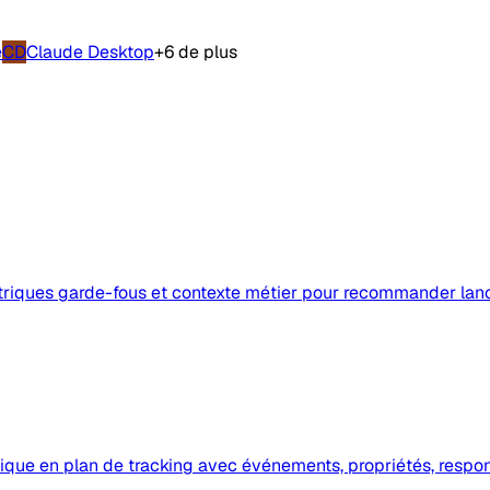
e
CD
Claude Desktop
+6 de plus
 métriques garde-fous et contexte métier pour recommander lance
ique en plan de tracking avec événements, propriétés, respon