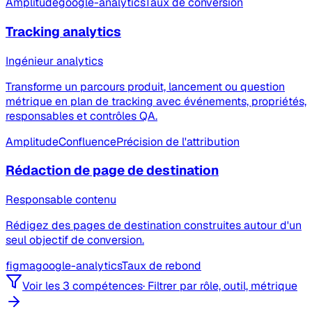
Amplitude
google-analytics
Taux de conversion
Tracking analytics
Ingénieur analytics
Transforme un parcours produit, lancement ou question
métrique en plan de tracking avec événements, propriétés,
responsables et contrôles QA.
Amplitude
Confluence
Précision de l'attribution
Rédaction de page de destination
Responsable contenu
Rédigez des pages de destination construites autour d'un
seul objectif de conversion.
figma
google-analytics
Taux de rebond
Voir les 3 compétences
·
Filtrer par rôle, outil, métrique