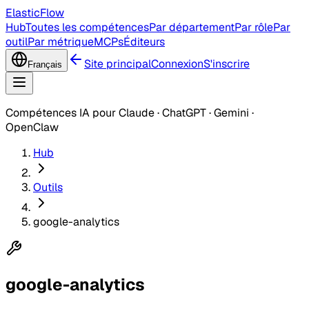
ElasticFlow
Hub
Toutes les compétences
Par département
Par rôle
Par
outil
Par métrique
MCPs
Éditeurs
Site principal
Connexion
S'inscrire
Français
Compétences IA pour Claude · ChatGPT · Gemini ·
OpenClaw
Hub
Outils
google-analytics
google-analytics