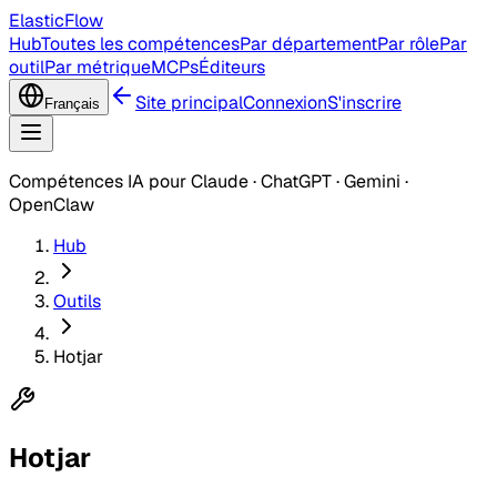
ElasticFlow
Hub
Toutes les compétences
Par département
Par rôle
Par
outil
Par métrique
MCPs
Éditeurs
Site principal
Connexion
S'inscrire
Français
Compétences IA pour Claude · ChatGPT · Gemini ·
OpenClaw
Hub
Outils
Hotjar
Hotjar