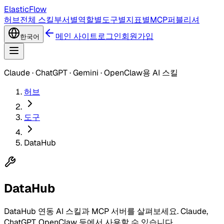
ElasticFlow
허브
전체 스킬
부서별
역할별
도구별
지표별
MCP
퍼블리셔
메인 사이트
로그인
회원가입
한국어
Claude · ChatGPT · Gemini · OpenClaw용 AI 스킬
허브
도구
DataHub
DataHub
DataHub 연동 AI 스킬과 MCP 서버를 살펴보세요. Claude,
ChatGPT, OpenClaw 등에서 사용할 수 있습니다.