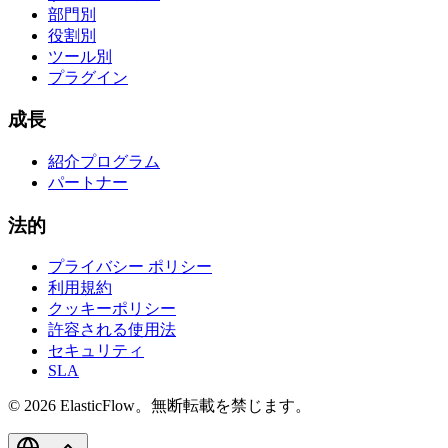
部門別
役割別
ツール別
プラグイン
成長
紹介プログラム
パートナー
法的
プライバシー ポリシー
利用規約
クッキーポリシー
許容される使用法
セキュリティ
SLA
© 2026 ElasticFlow。無断転載を禁じます。