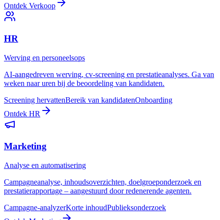
Ontdek
Verkoop
HR
Werving en personeelsops
AI-aangedreven werving, cv-screening en prestatieanalyses. Ga van
weken naar uren bij de beoordeling van kandidaten.
Screening hervatten
Bereik van kandidaten
Onboarding
Ontdek
HR
Marketing
Analyse en automatisering
Campagneanalyse, inhoudsoverzichten, doelgroeponderzoek en
prestatierapportage – aangestuurd door redenerende agenten.
Campagne-analyzer
Korte inhoud
Publieksonderzoek