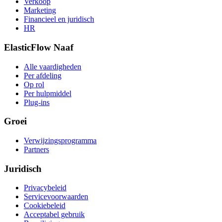
Verkoop
Marketing
Financieel en juridisch
HR
ElasticFlow Naaf
Alle vaardigheden
Per afdeling
Op rol
Per hulpmiddel
Plug-ins
Groei
Verwijzingsprogramma
Partners
Juridisch
Privacybeleid
Servicevoorwaarden
Cookiebeleid
Acceptabel gebruik