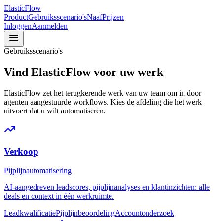
ElasticFlow
Product
Gebruiksscenario's
Naaf
Prijzen
Inloggen
Aanmelden
Gebruiksscenario's
Vind ElasticFlow voor uw werk
ElasticFlow zet het terugkerende werk van uw team om in door
agenten aangestuurde workflows. Kies de afdeling die het werk
uitvoert dat u wilt automatiseren.
Verkoop
Pijplijnautomatisering
AI-aangedreven leadscores, pijplijnanalyses en klantinzichten: alle
deals en context in één werkruimte.
Leadkwalificatie
Pijplijnbeoordeling
Accountonderzoek