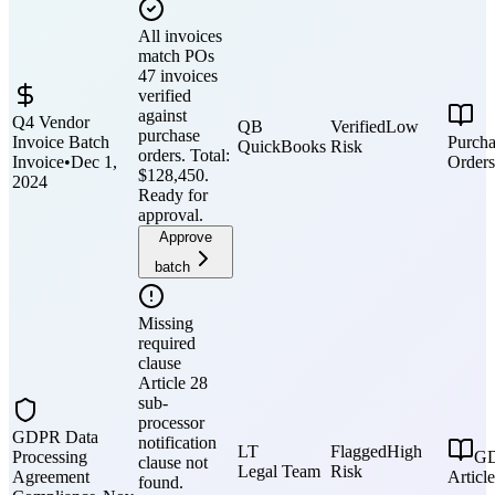
All invoices
match POs
47 invoices
verified
against
Q4 Vendor
QB
Verified
Low
purchase
Invoice Batch
Purcha
QuickBooks
Risk
orders. Total:
Invoice
•
Dec 1,
Orders
$128,450.
2024
Ready for
approval.
Approve
batch
Missing
required
clause
Article 28
sub-
processor
GDPR Data
notification
LT
Flagged
High
Processing
G
clause not
Legal Team
Risk
Agreement
Articl
found.