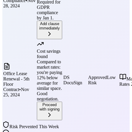
Compliance
•
Nov
Required for
28, 2024
GDPR
compliance
by Jan 1.
Add clause
immediately
Cost savings
found
Compared to
market rates:
you're paying
Office Lease
DS
Approved
Low
12% below
Renewal - 5th
Ma
DocuSign
Risk
average for
Floor
Rates 
similar space.
Contract
•
Nov
Good
25, 2024
negotiation.
Proceed
with signing
Risk Prevented This Week