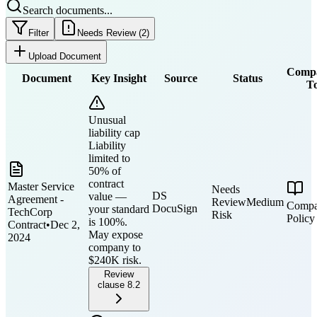
Search documents...
Filter
Needs Review (2)
Upload Document
Comp
Document
Key Insight
Source
Status
T
Unusual
liability cap
Liability
limited to
50% of
contract
Master Service
Needs
DS
value —
Agreement -
Review
Medium
Comp
DocuSign
your standard
TechCorp
Risk
Policy
is 100%.
Contract
•
Dec 2,
May expose
2024
company to
$240K risk.
Review
clause 8.2