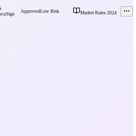
S
Approved
Low
Risk
Market Rates 2024
cuSign