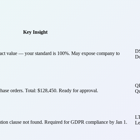
Key Insight
D
ntract value — your standard is 100%. May expose company to
Do
Q
chase orders. Total: $128,450. Ready for approval.
Qu
L
cation clause not found. Required for GDPR compliance by Jan 1.
Le