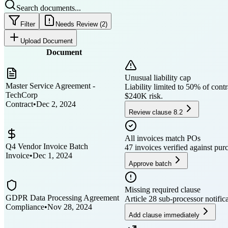
Search documents...
Filter
Needs Review (2)
Upload Document
Document
Unusual liability cap
Master Service Agreement -
Liability limited to 50% of co
TechCorp
$240K risk.
Contract
•
Dec 2, 2024
Review clause 8.2
All invoices match POs
Q4 Vendor Invoice Batch
47 invoices verified against pur
Invoice
•
Dec 1, 2024
Approve batch
Missing required clause
GDPR Data Processing Agreement
Article 28 sub-processor notifi
Compliance
•
Nov 28, 2024
Add clause immediately