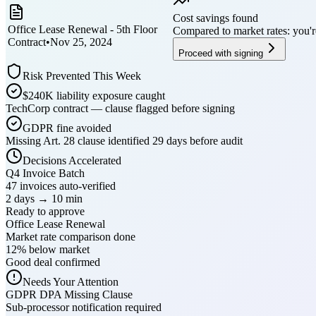
Cost savings found
Office Lease Renewal - 5th Floor
Compared to market rates: you'r
Contract
•
Nov 25, 2024
Proceed with signing
Risk Prevented This Week
$240K liability exposure caught
TechCorp contract — clause flagged before signing
GDPR fine avoided
Missing Art. 28 clause identified 29 days before audit
Decisions Accelerated
Q4 Invoice Batch
47 invoices auto-verified
2 days → 10 min
Ready to approve
Office Lease Renewal
Market rate comparison done
12% below market
Good deal confirmed
Needs Your Attention
GDPR DPA Missing Clause
Sub-processor notification required