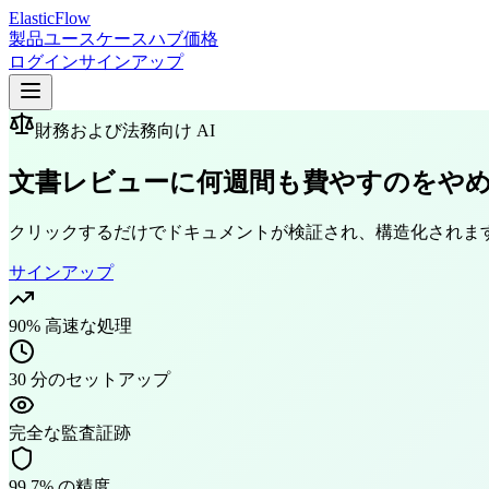
ElasticFlow
製品
ユースケース
ハブ
価格
ログイン
サインアップ
財務および法務向け AI
文書レビューに何週間も費やすのをや
クリックするだけでドキュメントが検証され、構造化されま
サインアップ
90% 高速な処理
30 分のセットアップ
完全な監査証跡
99.7% の精度