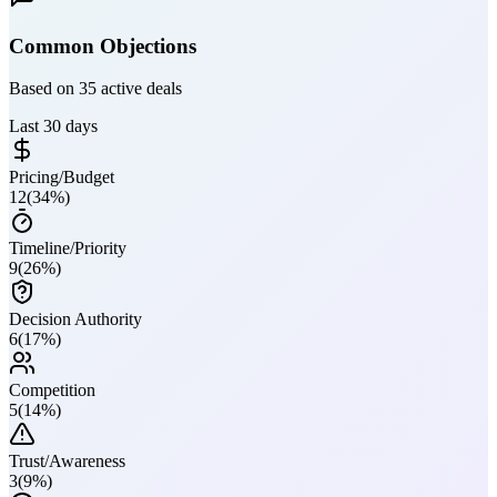
Common Objections
Based on 35 active deals
Last 30 days
Pricing/Budget
12
(
34
%)
Timeline/Priority
9
(
26
%)
Decision Authority
6
(
17
%)
Competition
5
(
14
%)
Trust/Awareness
3
(
9
%)