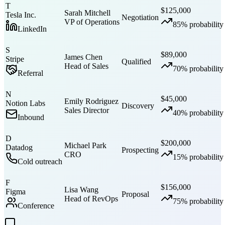
T
$125,000
Sarah Mitchell
Tesla Inc.
Negotiation
VP of Operations
85
% probability
LinkedIn
S
$89,000
James Chen
Stripe
Qualified
Head of Sales
70
% probability
Referral
N
$45,000
Emily Rodriguez
Notion Labs
Discovery
Sales Director
40
% probability
Inbound
D
$200,000
Michael Park
Datadog
Prospecting
CRO
15
% probability
Cold outreach
F
$156,000
Lisa Wang
Figma
Proposal
Head of RevOps
75
% probability
Conference